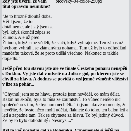
kdy jste uvěřil, že vám
titul opravdu neunikne?
"Je to hrozně dlouhá doba.
Věřil jsem, že to
dotáhneme, ale jistý jsem si
byl, když skončil zápas se
Žilinou. Ale už před
Žilinou, když jsme věděli, že stačí, když vyhrajeme. Ten zápas už
bychom vyhráli i se zlámanýma nohama. Tam už bylo to odhodlání
mančaftu takové, že se proto udělá všechno. Nakonec to takhle
dopadlo."
Ještě před tou slávou jste ale ve finále Českého poháru neuspěli
s Duklou. Vy jste dal v odvetě na Julisce gól, po kterém jste se
chytil za hlavu. A dodnes se povídá o vzájemné výměně vítězství
v lize za pohár...
"Chytnul jsem se za hlavu, protože jsem nevěděl, co mám dělat.
Balon mi skočil, byla to rána ze zoufalství. To vůbec nemělo nic
společného s tím, že bychom nechtěli...To jsou takové momenty, že
nevěříte, že byste něco mohl udělat, fláknete do toho, ten balon letí a
letí a zapadne tam. Tak se chytnete za hlavu. To byl jediný důvod.
Že by to bylo dohodnutý? Nesmysl..."
Byl to váš poslední gól za Bohemku. Vzpomenete si ještě na