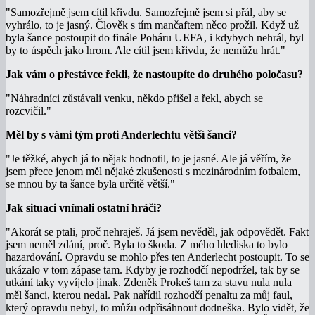
"Samozřejmě jsem cítil křivdu. Samozřejmě jsem si přál, aby se
vyhrálo, to je jasný. Člověk s tím mančaftem něco prožil. Když už
byla šance postoupit do finále Poháru UEFA, i kdybych nehrál, byl
by to úspěch jako hrom. Ale cítil jsem křivdu, že nemůžu hrát."
Jak vám o přestávce řekli, že nastoupíte do druhého poločasu?
"Náhradníci zůstávali venku, někdo přišel a řekl, abych se
rozcvičil."
Měl by s vámi tým proti Anderlechtu větší šanci?
"Je těžké, abych já to nějak hodnotil, to je jasné. Ale já věřím, že
jsem přece jenom měl nějaké zkušenosti s mezinárodním fotbalem,
se mnou by ta šance byla určitě větší."
Jak situaci vnímali ostatní hráči?
"Akorát se ptali, proč nehraješ. Já jsem nevěděl, jak odpovědět. Fakt
jsem neměl zdání, proč. Byla to škoda. Z mého hlediska to bylo
hazardování. Opravdu se mohlo přes ten Anderlecht postoupit. To se
ukázalo v tom zápase tam. Kdyby je rozhodčí nepodržel, tak by se
utkání taky vyvíjelo jinak. Zdeněk Prokeš tam za stavu nula nula
měl šanci, kterou nedal. Pak nařídil rozhodčí penaltu za můj faul,
který opravdu nebyl, to můžu odpřisáhnout dodneška. Bylo vidět, že