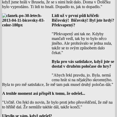
když jsme hráli v Bruselu, že se s nimi hrát dalo. Doma v Ďolíčku
bylo vyprodáno. Ti lidi to hnali. Dopadlo to, jak to dopadlo."
Lidi už v první půli křičeli:
Bičovský! Bičovský! Byl jste hrdý?
Překvapený?
"Překvapený ani tak ne. Kdyby
mančaft vedl, tak by to bylo něco
jiného. Ale prohrávalo se jedna nula,
takže se to svým způsobem dalo
čekat."
Byla pro vás satisfakce, když jste se
dostal v druhém poločase do hry?
"Abych řekl pravdu, jo. Byla. nemá
cenu hrát si na nějakýho skromnýho.
Byla to pro mě satisfakce, že mě tam pak musel druhý poločas dát."
A tenhle moment asi přispěl k tomu, že odešel...
"Určitě. On řekl do novin, že bylo proti jeho přesvědčení, že mě na
to hřiště dal. Že nemůže takhle dál, takže končí."
Ulevilo se vám, když odešel?