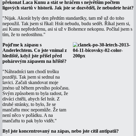
překonat Laca Kunu a stát se hráčem s největším počtem
ligových startů v historii. Jak jste se dozvěděl, že nebudete hrát?
"Nijak. Akorát byly den předtím standardky, tam mě už do toho
nepoužil. Tak jsem si říkal: Hrát nebudu, budu sedět. Říkal jsem si,
asi Kunu nepředeženu, asi si už v Bohemce nekopnu. Počítal jsem s
tím, že to nedostihnu."
Pojďme k zápasu s
Anderlechtem. Co jste vnímal z
hlediště, když jste přišel před
pohárovým zápasem na hřiště?
"Náhradníci tam chodí trošku
později. Tak jsem si sednul na
lavici. Začali skandovat moje
jméno už během prvního poločasu.
Svým způsobem to byla radost, že
diváci chtěli, abych šel hrát. Z
druhé stránky, to bylo, že se
mančaftu moc nepomůže. Že tam
není něco v pořádku. A na
mančaftu to pak bylo vidět."
Byl jste koncentrovaný na zápas, nebo jste cítil antipatii?