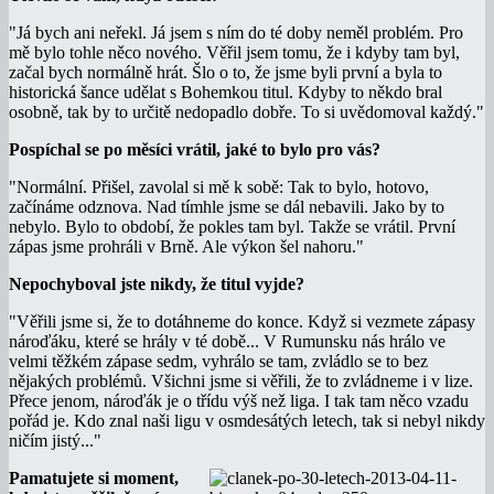
"Já bych ani neřekl. Já jsem s ním do té doby neměl problém. Pro
mě bylo tohle něco nového. Věřil jsem tomu, že i kdyby tam byl,
začal bych normálně hrát. Šlo o to, že jsme byli první a byla to
historická šance udělat s Bohemkou titul. Kdyby to někdo bral
osobně, tak by to určitě nedopadlo dobře. To si uvědomoval každý."
Pospíchal se po měsíci vrátil, jaké to bylo pro vás?
"Normální. Přišel, zavolal si mě k sobě: Tak to bylo, hotovo,
začínáme odznova. Nad tímhle jsme se dál nebavili. Jako by to
nebylo. Bylo to období, že pokles tam byl. Takže se vrátil. První
zápas jsme prohráli v Brně. Ale výkon šel nahoru."
Nepochyboval jste nikdy, že titul vyjde?
"Věřili jsme si, že to dotáhneme do konce. Když si vezmete zápasy
nároďáku, které se hrály v té době... V Rumunsku nás hrálo ve
velmi těžkém zápase sedm, vyhrálo se tam, zvládlo se to bez
nějakých problémů. Všichni jsme si věřili, že to zvládneme i v lize.
Přece jenom, nároďák je o třídu výš než liga. I tak tam něco vzadu
pořád je. Kdo znal naši ligu v osmdesátých letech, tak si nebyl nikdy
ničím jistý..."
Pamatujete si moment,