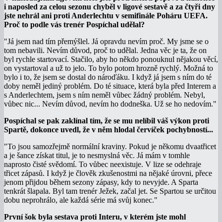
i naposled za celou sezonu chyběl v ligové sestavě a za čtyři dny
jste nehrál ani proti Anderlechtu v semifinále Poháru UEFA.
Proč to podle vás trenér Pospíchal udělal?
"Já jsem nad tím přemýšlel. Já opravdu nevím proč. My jsme se o
tom nebavili. Nevím důvod, proč to udělal. Jedna věc je ta, že on
byl rychle startovací. Stačilo, aby ho někdo ponouknul nějakou věcí,
on vystartoval a už to jelo. To bylo potom hrozně rychlý. Možná to
bylo i to, že jsem se dostal do nároďáku. I když já jsem s ním do té
doby neměl jediný problém. Do té situace, která byla před Interem a
s Anderlechtem, jsem s ním neměl vůbec žádný problém. Nebyl,
vůbec nic... Nevím důvod, nevím ho dodneška. Už se ho nedovím."
Pospíchal se pak zaklínal tím, že se mu nelíbil váš výkon proti
Spartě, dokonce uvedl, že v něm hlodal červíček pochybností...
"To jsou samozřejmě normální kraviny. Pokud je někomu dvaatřicet
a je šance získat titul, je to nesmyslná věc. Já mám v tomhle
naprosto čisté svědomí. To vůbec neexistuje. V lize se odehraje
třicet zápasů. I když je člověk zkušenostmi na nějaké úrovni, přece
jenom přijdou během sezony zápasy, kdy to nevyjde. A Sparta
tenkrát šlapala. Byl tam trenér Ježek, začal jet. Se Spartou se určitou
dobu neprohrálo, ale každá série má svůj konec."
První šok byla sestava proti Interu, v kterém jste mohl