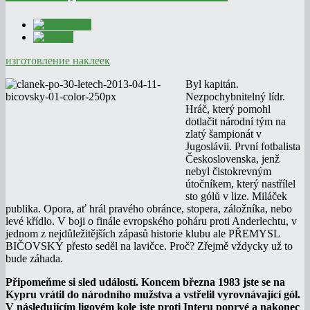
изготовление наклеек
Byl kapitán.
Nezpochybnitelný lídr.
Hráč, který pomohl
dotlačit národní tým na
zlatý šampionát v
Jugoslávii. První fotbalista
Československa, jenž
nebyl čistokrevným
útočníkem, který nastřílel
sto gólů v lize. Miláček
publika. Opora, ať hrál pravého obránce, stopera, záložníka, nebo
levé křídlo. V boji o finále evropského poháru proti Anderlechtu, v
jednom z nejdůležitějších zápasů historie klubu ale PŘEMYSL
BIČOVSKÝ přesto seděl na lavičce. Proč? Zřejmě vždycky už to
bude záhada.
Připomeňme si sled událostí. Koncem března 1983 jste se na
Kypru vrátil do národního mužstva a vstřelil vyrovnávající gól.
V následujícím ligovém kole jste proti Interu poprvé a nakonec