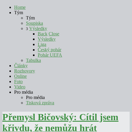
Home
Tým
Tým
Soupiska
Výsledky
3
Back
Close
Výsledky
Liga
Český pohár
Pohár UEFA
Tabulka
Články
Rozhovory
Online
Foto
Video
Pro média
Pro média
Tisková zpráva
Přemysl Bičovský: Cítil jsem
křivdu, že nemůžu hrát