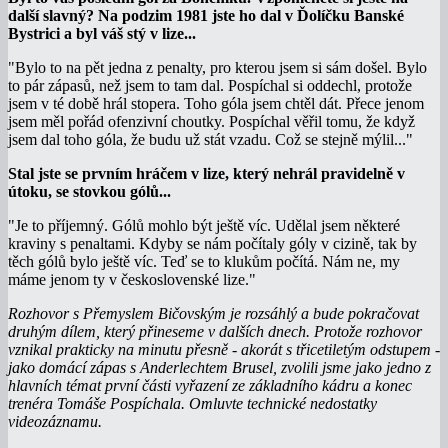
další slavný? Na podzim 1981 jste ho dal v Ďolíčku Banské
Bystrici a byl váš stý v lize...
"Bylo to na pět jedna z penalty, pro kterou jsem si sám došel. Bylo
to pár zápasů, než jsem to tam dal. Pospíchal si oddechl, protože
jsem v té době hrál stopera. Toho góla jsem chtěl dát. Přece jenom
jsem měl pořád ofenzivní choutky. Pospíchal věřil tomu, že když
jsem dal toho góla, že budu už stát vzadu. Což se stejně mýlil..."
Stal jste se prvním hráčem v lize, který nehrál pravidelně v
útoku, se stovkou gólů...
"Je to příjemný. Gólů mohlo být ještě víc. Udělal jsem některé
kraviny s penaltami. Kdyby se nám počítaly góly v cizině, tak by
těch gólů bylo ještě víc. Teď se to klukům počítá. Nám ne, my
máme jenom ty v československé lize."
Rozhovor s Přemyslem Bičovským je rozsáhlý a bude pokračovat
druhým dílem, který přineseme v dalších dnech. Protože rozhovor
vznikal prakticky na minutu přesně - akorát s třicetiletým odstupem -
jako domácí zápas s Anderlechtem Brusel, zvolili jsme jako jedno z
hlavních témat první části vyřazení ze základního kádru a konec
trenéra Tomáše Pospíchala. Omluvte technické nedostatky
videozáznamu.