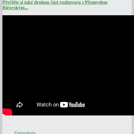
Přečtěte si také druhou část rozhovoru s Přemyslem
Bičovským...
Fotogalerie