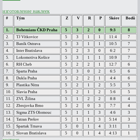
изготовление наклеек
#
Tým
Z
V
R
P
Skóre
Bodů
1.
Bohemians ČKD Praha
5
3
2
0
9:3
8
2.
TJ Vítkovice
5
3
1
1
11:4
7
3.
Baník Ostrava
5
3
1
1
10:5
7
4.
Inter Bratislava
5
2
3
0
6:2
7
5.
Lokomotiva Košice
5
3
1
1
10:9
7
6.
RH Cheb
5
2
2
1
12:7
6
7.
Sparta Praha
5
3
0
2
6:5
6
8.
Dukla Praha
5
2
2
1
4:4
6
9.
Plastika Nitra
5
2
1
2
5:5
5
10.
Slavia Praha
5
2
1
2
5:6
5
11.
ZVL Žilina
5
1
2
2
8:8
4
12.
Zbrojovka Brno
5
2
0
3
7:7
4
13.
Sigma ZTS Olomouc
5
1
1
3
4:6
3
14.
Tatran Prešov
5
1
1
3
5:14
3
15.
Spartak Trnava
5
0
1
4
3:11
1
16.
Slovan Bratislava
5
0
1
4
4:13
1
хостинг