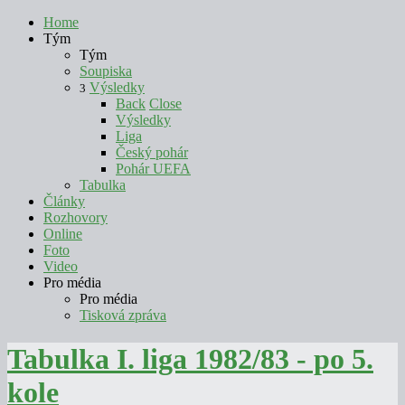
Home
Tým
Tým
Soupiska
Výsledky
3
Back
Close
Výsledky
Liga
Český pohár
Pohár UEFA
Tabulka
Články
Rozhovory
Online
Foto
Video
Pro média
Pro média
Tisková zpráva
Tabulka I. liga 1982/83 - po 5.
kole