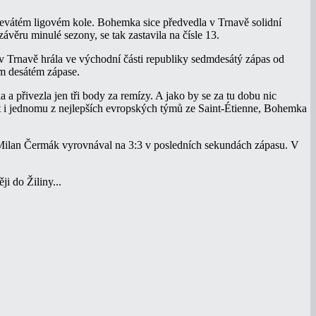
devátém ligovém kole. Bohemka sice předvedla v Trnavě solidní
závěru minulé sezony, se tak zastavila na čísle 13.
 Trnavě hrála ve východní části republiky sedmdesátý zápas od
ém desátém zápase.
přivezla jen tři body za remízy. A jako by se za tu dobu nic
t i jednomu z nejlepších evropských týmů ze Saint-Étienne, Bohemka
 Milan Čermák vyrovnával na 3:3 v posledních sekundách zápasu. V
i do Žiliny...