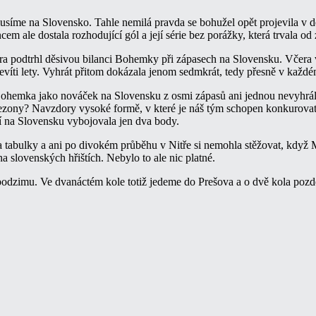
síme na Slovensko. Tahle nemilá pravda se bohužel opět projevila v 
m ale dostala rozhodující gól a její série bez porážky, která trvala od 
 podtrhl děsivou bilanci Bohemky při zápasech na Slovensku. Včera v
devíti lety. Vyhrát přitom dokázala jenom sedmkrát, tedy přesně v každ
emka jako nováček na Slovensku z osmi zápasů ani jednou nevyhrála a 
sezony? Navzdory vysoké formě, v které je náš tým schopen konkurova
í na Slovensku vybojovala jen dva body.
 tabulky a ani po divokém průběhu v Nitře si nemohla stěžovat, když
 slovenských hřištích. Nebylo to ale nic platné.
podzimu. Ve dvanáctém kole totiž jedeme do Prešova a o dvě kola pozděj