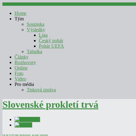
Home
Tým
Soupiska
Výsledky
Liga
Český pohár
Pohár UEFA
Tabulka
Články
Rozhovory
Online
Foto
Video
Pro média
Tisková zpráva
Slovenské prokletí trvá
изготовление наклеек