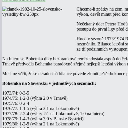
Chceme-li zpátky na zem, mu
výkon, devět minut před konce
Nečekaný úder Petera Hodúra
postupu do první ligy před 
Hned v sezoně 1973/1974 Boh
nezměnilo. Bilance letošní 
ze tří podzimních vystoupen
Na Interu se Bohemka díky bezbrankové remíze dostala aspoň do čela
Trnavě předvedla Bohemka paradoxně zřejmě nejlepší letošní výkon na
Musíme věřit, že se neradostná bilance povede zlomit ještě do konce 
Bohemka na Slovensku v jednotlivých sezonách:
1973/74: 0-3-5
1974/75: 1-2-3 (výhra 2:0 v Trnavě)
1975/76: 0-2-4
1976/77: 1-1-5 (výhra 3:1 na Lokomotivě)
1977/78: 2-2-4 (výhry 2:1 na Lokomotivě, 1:0 na Interu)
1978/79: 1-4-3 (výhra 3:0 v Banské Bystrici)
1979/80: 1-2-5 (výhra 2:1 na Lokomotivě)