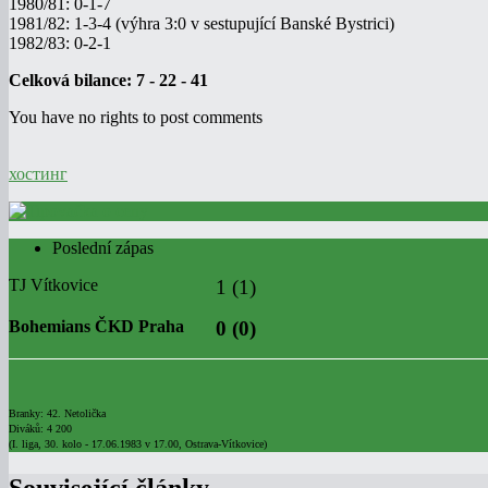
1980/81: 0-1-7
1981/82: 1-3-4 (výhra 3:0 v sestupující Banské Bystrici)
1982/83: 0-2-1
Celková bilance: 7 - 22 - 41
You have no rights to post comments
хостинг
Poslední zápas
TJ Vítkovice
1 (1)
Bohemians ČKD Praha
0 (0)
Branky: 42. Netolička
Diváků: 4 200
(I. liga, 30. kolo - 17.06.1983 v 17.00, Ostrava-Vítkovice)
Související články