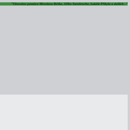
"Věnováno památce Miroslava Bičíka, Jiřího Steinbrocha, Lukáše Přibyla a dalších..."