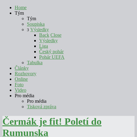
Home
Tým
Tým
Soupiska
Výsledky
3
Back
Close
Výsledky
Liga
Český pohár
Pohár UEFA
Tabulka
Články
Rozhovory
Online
Foto
Video
Pro média
Pro média
Tisková zpráva
Čermák je fit! Poletí do
Rumunska