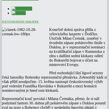
изготовление наклеек
Konečně dobrá zpráva přišla z
vršovického lazaretu v Ďolíčku.
Útočník Milan Čermák, zraněný v
úvodním zápase pohárového finále s
Duklou, je v reprezentační nominaci
na kvalifikační zápas v Rumunsku a
zítra s dalšími sedmi klokany odletí
do Bukurešti bojovat o účast na
mistrovství Evropy.
Před rozhodující fází ligové sezony
čeká fanoušky Bohemky reprezentační přestávka. Zelenobílý kádr si
však příliš neodpočine. 15. května nastoupí československý výběr
pod vedením Františka Havránka v Bukurešti a mezi šestnácti
nominovanými je hned osm klokanů.
Reprezentační kouč povolal i Milana Čermáka, přesto, že si náš
podzimní fantom 30. dubna při pohárovém zápase s Duklou poranil
sval na noze a Bohemce chyběl v posledním ligovém utkání v